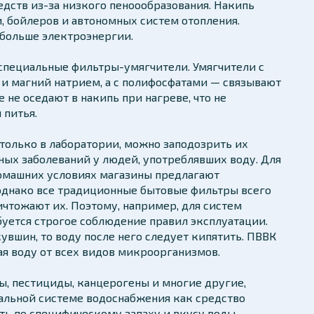
ств из-за низкого пеноообразования. Накипь
, бойлеров и автономных систем отопления.
 больше электроэнергии.
специальные фильтры-умягчители. Умягчители с
 магний натрием, а с полифосфатами — связывают
 не оседают в накипь при нагреве, что не
 питья.
только в лаборатории, можно заподозрить их
ных заболеваний у людей, употреблявших воду. Для
домашних условиях магазины предлагают
однако все традиционные бытовые фильтры всего
чтожают их. Поэтому, например, для систем
буется строгое соблюдение правил эксплуатации.
увшин, то воду после него следует кипятить. ПВВК
я воду от всех видов микроорганизмов.
ты, пестициды, канцерогены и многие другие,
ральной системе водоснабжения как средство
ь по специфическому запаху и вкусу воды,