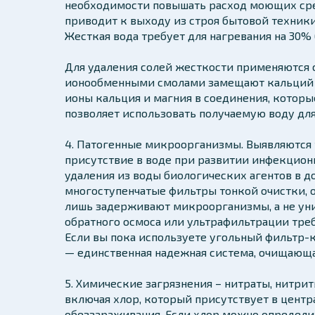
необходимости повышать расход моющих сред
приводит к выходу из строя бытовой техники
Жесткая вода требует для нагревания на 30%
Для удаления солей жесткости применяются 
ионообменными смолами замещают кальций и
ионы кальция и магния в соединения, которые
позволяет использовать получаемую воду для
4. Патогенные микроорганизмы. Выявляются 
присутствие в воде при развитии инфекцион
удаления из воды биологических агентов в 
многоступенчатые фильтры тонкой очистки, 
лишь задерживают микроорганизмы, а не уни
обратного осмоса или ультрафильтрации тре
Если вы пока используете угольный фильтр-к
— единственная надежная система, очищающа
5. Химические загрязнения – нитраты, нитри
включая хлор, который присутствует в цент
обеззараживания. Если хлор можно определит