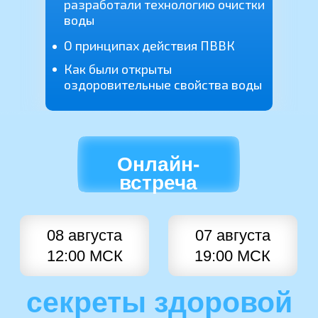
разработали технологию очистки
воды
О принципах действия ПВВК
Как были открыты
оздоровительные свойства воды