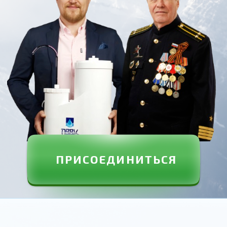
 вебинаре
вы узнаете
О свойствах и параметрах воды,
в которых заключена её особая
ценность и
важность для
нашего организма