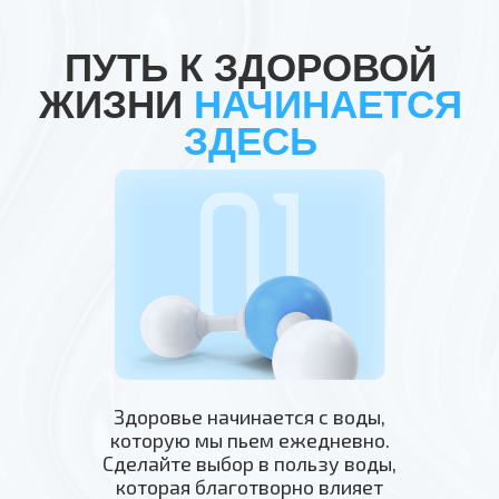
Давно интересуется темой
ПУТЬ К ЗДОРОВОЙ
воды и хочет разобраться
в свойствах и составе
ЖИЗНИ
НАЧИНАЕТСЯ
воды,
которые делают
ЗДЕСЬ
ее полезной
Здоровье начинается с воды,
которую мы пьем ежедневно.
03
Сделайте выбор в пользу воды,
которая благотворно влияет