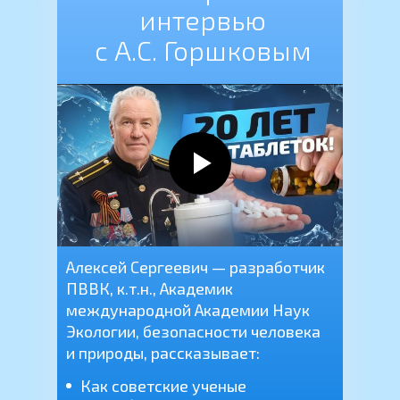
интервью
с А.С. Горшковым
Алексей Сергеевич — разработчик
ПВВК, к.т.н., Академик
международной Академии Наук
Экологии, безопасности человека
и природы, рассказывает:
Как советские ученые