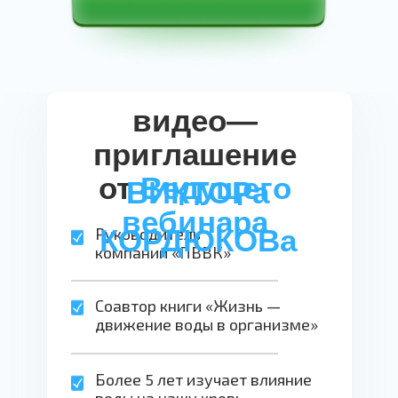
ВИКТОР
КОРДЮКОВ
видео—
приглашение
от
Ведущего
ВИКТОРа
вебинара
КОРДЮКОВа
Руководитель
компании «ПВВК»
Соавтор книги «Жизнь —
движение воды в организме»
Более 5 лет изучает влияние