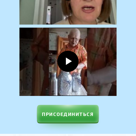
Устал от проблем, связанных
со здоровьем и желает
решить их
без
медикаментов,
используя
живительные свойства воды
ПРИСОЕДИНИТЬСЯ
02