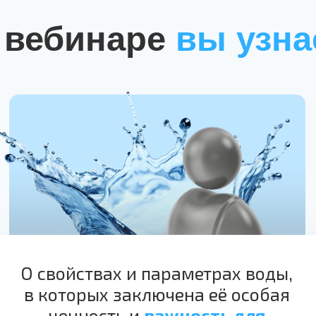
-
01
-
Как вода ПВВК помогает
нормализовать состав
внутриклеточной жидкости,
улучшая обменные процессы
-
02