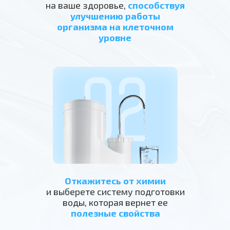
на ваше здоровье,
способствуя
Растерялся в изобилии
улучшению работы
бутилированных вод,
организма на клеточном
приборов очистки и методов
уровне
подготовки воды
Откажитесь от химии
и выберете систему подготовки
04
воды, которая вернет ее
полезные свойства