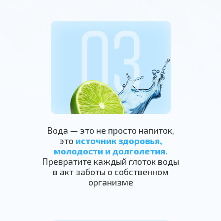
Хочет восстановить баланс
жизненных сил и энергии,
поднять физическую
и умственную
работоспособность,
вернуть свое здоровье,
молодость и красоту
ПРИСОЕДИНИТЬСЯ
Вода — это не просто напиток,
это
источник здоровья,
молодости и долголетия.
Превратите каждый глоток воды
в акт заботы о собственном
организме