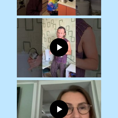
Наш вебинар
будет
полезен
всем, кто:
01