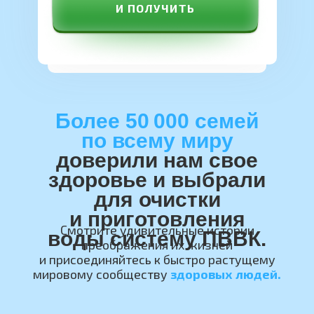
И ПОЛУЧИТЬ
Более 50 000 семей
по всему миру
доверили нам свое
здоровье и выбрали
для очистки
и приготовления
Смотрите удивительные истории
воды систему ПВВК.
преображения их жизней
и присоединяйтесь к быстро растущему
мировому сообществу
здоровых людей.