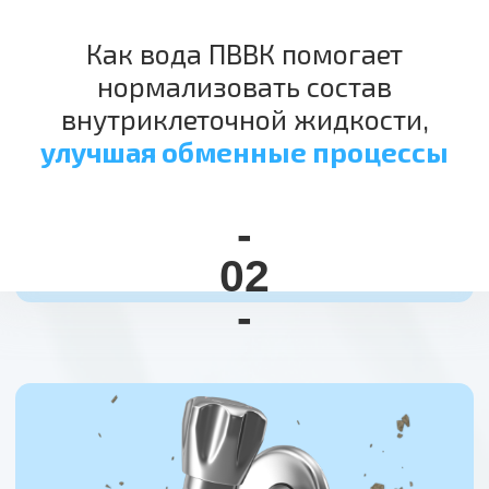
С какими заболеваниями
и недомоганиями помогает
справляться вода ПВВК, и каких
улучшний вы добьетесь уже
через 14 дней
употребления воды
-
04
-