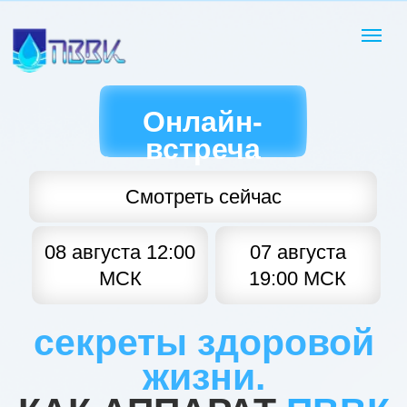
Онлайн-
встреча
Смотреть сейчас
08 августа 12:00
07 августа
МСК
19:00 МСК
секреты здоровой
жизни.
КАК АППАРАТ
ПВВК
ПРЕОБРАЗУЕТ
ЛЮБУЮ ВОДУ
В ИСТОЧНИК
Присоединяйтесь к вебинару и узнайте,
ЗДОРОВЬЯ
,
какими свойствами должна обладать