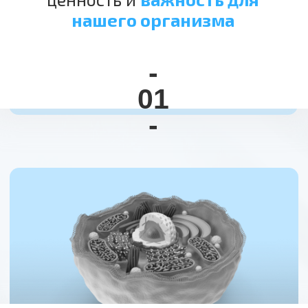
-
Как приготовить полезную воду
для всей семьи,
без примесей,
хлора, микропластика.
Даже
из водопровода
-
03
-